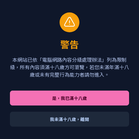
首頁
影音平台
所有影片
演員
嚴選商城
關於我們
聯絡我們
警告
本網站已依「電腦網路內容分級處理辦法」列為限制
級，所有內容須滿十八歲方可瀏覽，若您未滿年滿十八
歲或未有完整行為能力者請勿進入。
是，我已滿十八歲
我未滿十八歲，離開
View details for